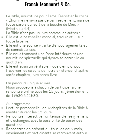
Franck Jeanneret & Co.
La Bible, nourriture pour l’âme, l’esprit et le corps
« L’homme ne vivra pas de pain seulement, mais de
toute parole qui sort de la bouche de Dieu »
(Matthieu 4.4).
La Bible n’est pas un livre comme les autres :
Elle est le best-seller mondial, traduit et lu sur
toute la terre.
Elle est une source vivante d’encouragements et
de connaissances.
Elle nous transmet une force intérieure et une
nourriture spirituelle qui dynamise notre vie au
quotidien.
Elle est aussi un véritable mode d’emploi pour
traverser les saisons de notre existence, chapitre
après chapitre, livre après livre.
Un parcours unique à vivre
Nous proposons à chacun de participer à une
rencontre online tous les 15 jours, généralement
de 19h30 à 21h30.
Au programme :
Lecture personnelle : deux chapitres de la Bible à
méditer durant les 15 jours.
Rencontre interactive : un temps d’enseignement
et d’échanges, avec la possibilité de poser des
questions.
Rencontres en présentiel : tous les deux mois,
enseignants et participants se retrouvent autour