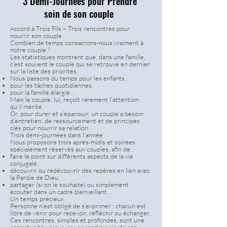
3 Demi-Journées pour Prendre
soin de son couple
Accord à Trois Fils – Trois rencontres pour
nourrir son couple
Combien de temps consacrons-nous vraiment à
notre couple ?
Les statistiques montrent que, dans une famille,
c’est souvent le couple qui se retrouve en dernier
sur la liste des priorités.
Nous passons du temps pour les enfants,
pour les tâches quotidiennes,
pour la famille élargie…
Mais le couple, lui, reçoit rarement l’attention
qu’il mérite.
Or, pour durer et s’épanouir, un couple a besoin
d’entretien, de ressourcement et de principes
clés pour nourrir sa relation.
Trois demi-journées dans l’année
Nous proposons trois après-midis et soirées
spécialement réservés aux couples, afin de :
faire le point sur différents aspects de la vie
conjugale,
découvrir ou redécouvrir des repères en lien avec
la Parole de Dieu,
partager (si on le souhaite) ou simplement
écouter dans un cadre bienveillant.
Un temps précieux
Personne n’est obligé de s’exprimer : chacun est
libre de venir pour recevoir, réfléchir ou échanger.
Ces rencontres, simples et profondes, sont une