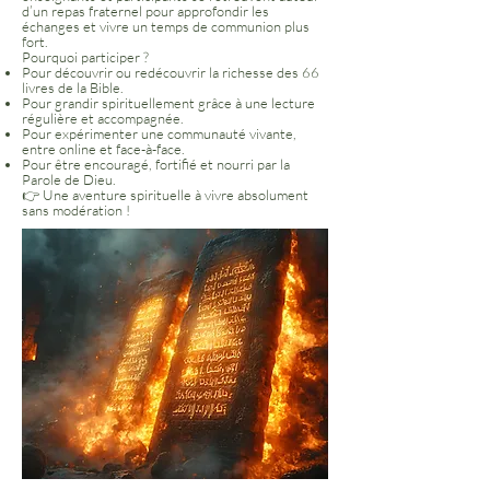
d’un repas fraternel pour approfondir les
échanges et vivre un temps de communion plus
fort.
Pourquoi participer ?
Pour découvrir ou redécouvrir la richesse des 66
livres de la Bible.
Pour grandir spirituellement grâce à une lecture
régulière et accompagnée.
Pour expérimenter une communauté vivante,
entre online et face-à-face.
Pour être encouragé, fortifié et nourri par la
Parole de Dieu.
👉 Une aventure spirituelle à vivre absolument
sans modération !